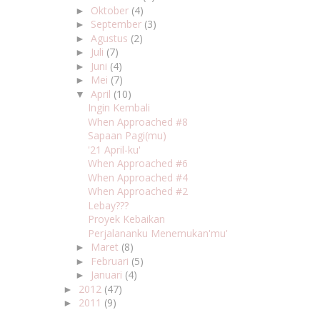
Oktober
(4)
►
September
(3)
►
Agustus
(2)
►
Juli
(7)
►
Juni
(4)
►
Mei
(7)
►
April
(10)
▼
Ingin Kembali
When Approached #8
Sapaan Pagi(mu)
'21 April-ku'
When Approached #6
When Approached #4
When Approached #2
Lebay???
Proyek Kebaikan
Perjalananku Menemukan'mu'
Maret
(8)
►
Februari
(5)
►
Januari
(4)
►
2012
(47)
►
2011
(9)
►