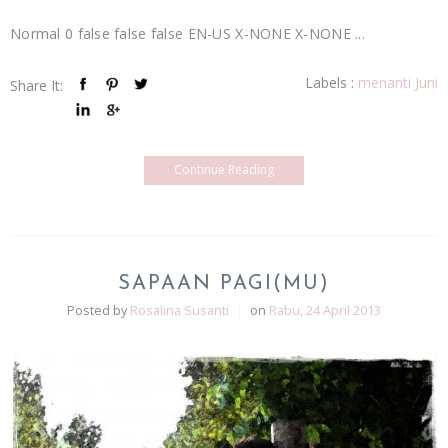
Normal 0 false false false EN-US X-NONE X-NONE ...
Labels :
menanti Juni
Share It:
Continue Reading
SAPAAN PAGI(MU)
Posted by
Rosalina Susanti
|
on
Rabu, 24 April 2013