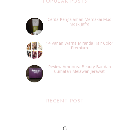
POPULAR POSTS
Cerita Pengalaman Memakai Mud
Mask Jafra
14 Varian Warna Miranda Hair Color
Premium
Review Amoorea Beauty Bar dan
Curhatan Melawan Jerawat
RECENT POST