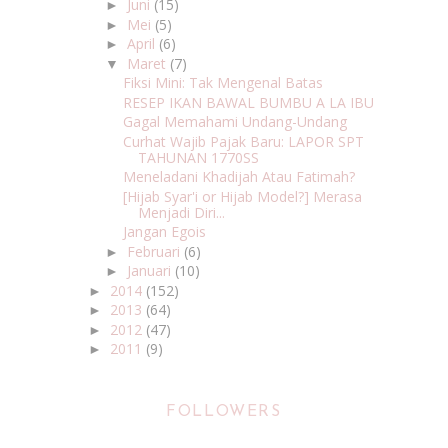
Juni
(15)
►
Mei
(5)
►
April
(6)
►
Maret
(7)
▼
Fiksi Mini: Tak Mengenal Batas
RESEP IKAN BAWAL BUMBU A LA IBU
Gagal Memahami Undang-Undang
Curhat Wajib Pajak Baru: LAPOR SPT
TAHUNAN 1770SS
Meneladani Khadijah Atau Fatimah?
[Hijab Syar'i or Hijab Model?] Merasa
Menjadi Diri...
Jangan Egois
Februari
(6)
►
Januari
(10)
►
2014
(152)
►
2013
(64)
►
2012
(47)
►
2011
(9)
►
FOLLOWERS