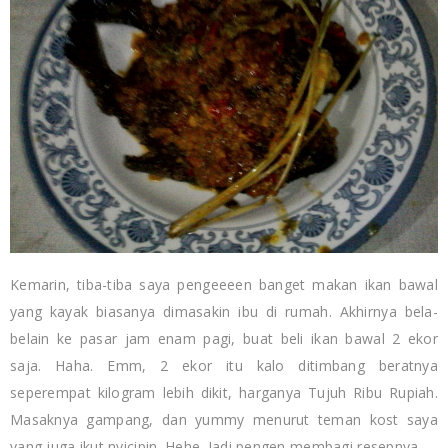
Kemarin, tiba-tiba saya pengeeeen banget makan ikan bawal
yang kayak biasanya dimasakin ibu di rumah. Akhirnya bela-
belain ke pasar jam enam pagi, buat beli ikan bawal 2 ekor
saja. Haha. Emm, 2 ekor itu kalo ditimbang beratnya
seperempat kilogram lebih dikit, harganya Tujuh Ribu Rupiah.
Masaknya gampang, dan yummy menurut teman kost saya
yang juga ikut nyicipin. Hehe. Jadi pengen membagi resepnya...