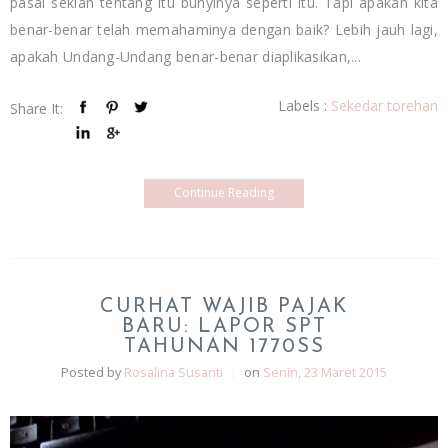
pasal sekian tentang itu bunyinya seperti itu. Tapi apakah kita
benar-benar telah memahaminya dengan baik? Lebih jauh lagi,
apakah Undang-Undang benar-benar diaplikasikan,...
Labels :
Sekedar torehan
Share It:
Continue Reading
CURHAT WAJIB PAJAK
BARU: LAPOR SPT
TAHUNAN 1770SS
Posted by
Rosalina Susanti
|
on
Senin, 23 Maret 2015