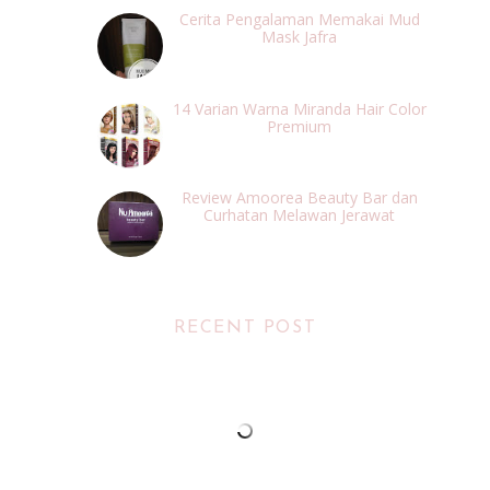
Cerita Pengalaman Memakai Mud
Mask Jafra
14 Varian Warna Miranda Hair Color
Premium
Review Amoorea Beauty Bar dan
Curhatan Melawan Jerawat
RECENT POST