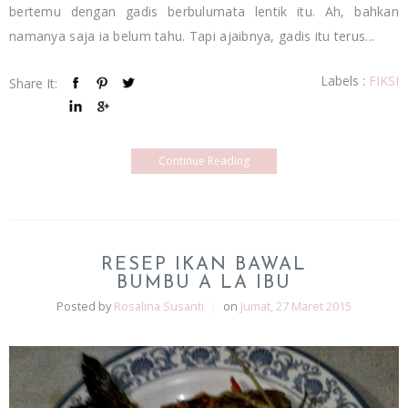
bertemu dengan gadis berbulumata lentik itu. Ah, bahkan
namanya saja ia belum tahu. Tapi ajaibnya, gadis itu terus...
Labels :
FIKSI
Share It:
Continue Reading
RESEP IKAN BAWAL
BUMBU A LA IBU
Posted by
Rosalina Susanti
|
on
Jumat, 27 Maret 2015