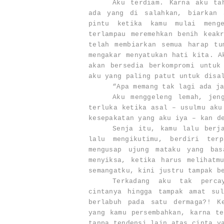
Aku terdiam. Karna aku ta
ada yang di salahkan, biarkan 
pintu ketika kamu mulai meng
terlampau meremehkan benih keak
telah membiarkan semua harap tu
mengakar menyatukan hati kita. 
akan bersedia berkompromi untuk
aku yang paling patut untuk disa
“Apa memang tak lagi ada j
Aku menggeleng lemah, jen
terluka ketika asal – usulmu aku
kesepakatan yang aku iya – kan d
Senja itu, kamu lalu berj
lalu mengikutimu, berdiri ter
mengusap ujung mataku yang ba
menyiksa, ketika harus melihatm
semangatku, kini justru tampak b
Terkadang aku tak perca
cintanya hingga tampak amat su
berlabuh pada satu dermaga?! K
yang kamu persembahkan, karna te
tanpa tendensi lain atas cinta y