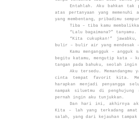
Entahlah. Aku bahkan tak 
atas pertanyaan yang memenuhi 
yang membentang, pribadimu sempu
Tiba – tiba kamu membalikk
“Lalu bagaimana?” tanyamu.
“Kita cukupkan!” jawabku,
bulir – bulir air yang mendesak 
Kamu mengangguk – angguk s
begitu katamu, mengutip kata – k
tangan pada bahuku, seolah ingin
Aku tersedu. Memandangmu y
cinta tempat favorit kita. Me
harapkan menjadi penyangga se
nampak siluetmu di penghujung
pernah ingin aku tunjukkan.
Dan hari ini, akhirnya ak
Kita – lah yang terkadang amat
salah, yang dari kejauhan tampak