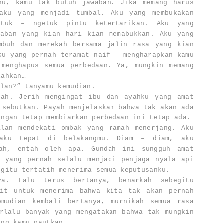
hu, kamu tak butuh jawaban. Jika memang harus
aku yang menjadi tumbal. Aku yang membukakan
etuk – ngetuk pintu ketertarikan. Aku yang
raban yang kian hari kian memabukkan. Aku yang
mbuh dan merekah bersama jalin rasa yang kian
Aku yang pernah teramat naif
mengharapkan kamu
 menghapus semua perbedaan. Ya, mungkin memang
lahkan…
alan?” tanyamu kemudian.
gah. Jerih mengingat ibu dan ayahku yang amat
 sebutkan. Payah menjelaskan bahwa tak akan ada
engan tetap membiarkan perbedaan ini tetap ada.
alan mendekati ombak yang ramah menerjang. Aku
paku tepat di belakangmu. Diam – diam, aku
sah, entah oleh apa. Gundah ini sungguh amat
u yang pernah selalu menjadi penjaga nyala api
egitu tertatih menerima semua keputusanku.
ya. Lalu terus bertanya, benarkah sebegitu
lit untuk menerima bahwa kita tak akan pernah
emudian kembali bertanya, murnikah semua rasa
rlalu banyak yang mengatakan bahwa tak mungkin
ang kamu pautkan.