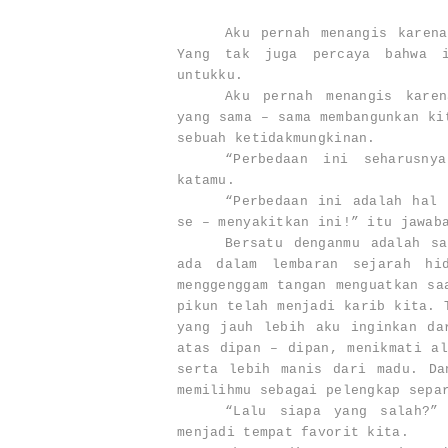
Aku pernah menangis karen
Yang tak juga percaya bahwa i
untukku.
Aku pernah menangis karen
yang sama – sama membangunkan ki
sebuah ketidakmungkinan.
“Perbedaan ini seharusny
katamu.
“Perbedaan ini adalah hal 
se – menyakitkan ini!” itu jawab
Bersatu denganmu adalah s
ada dalam lembaran sejarah hi
menggenggam tangan menguatkan sa
pikun telah menjadi karib kita. 
yang jauh lebih aku inginkan da
atas dipan – dipan, menikmati al
serta lebih manis dari madu. Da
memilihmu sebagai pelengkap sepa
“Lalu siapa yang salah?”
menjadi tempat favorit kita.