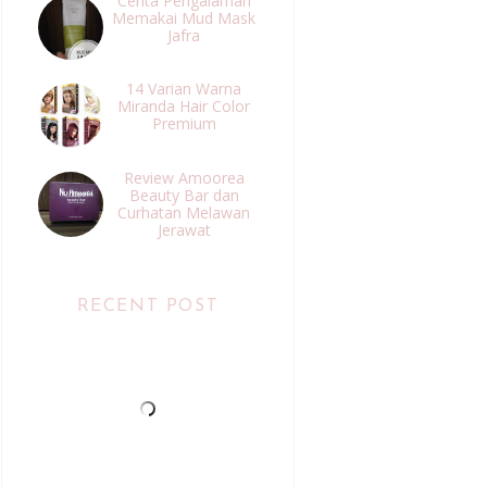
Cerita Pengalaman
Memakai Mud Mask
Jafra
14 Varian Warna
Miranda Hair Color
Premium
Review Amoorea
Beauty Bar dan
Curhatan Melawan
Jerawat
RECENT POST