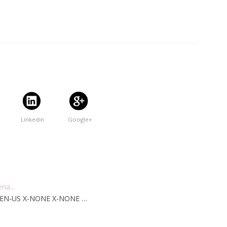
Linkedin
Google+
na...
lse EN-US X-NONE X-NONE …