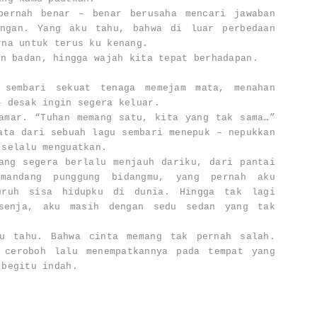
pernah benar – benar berusaha mencari jawaban
angan. Yang aku tahu, bahwa di luar perbedaan
rna untuk terus ku kenang.
an badan, hingga wajah kita tepat berhadapan.
 sembari sekuat tenaga memejam mata, menahan
– desak ingin segera keluar.
amar. “Tuhan memang satu, kita yang tak sama…”
ata dari sebuah lagu sembari menepuk – nepukkan
 selalu menguatkan.
ang segera berlalu menjauh dariku, dari pantai
mandang punggung bidangmu, yang pernah aku
luruh sisa hidupku di dunia. Hingga tak lagi
 senja, aku masih dengan sedu sedan yang tak
u tahu. Bahwa cinta memang tak pernah salah.
 ceroboh lalu menempatkannya pada tempat yang
 begitu indah.