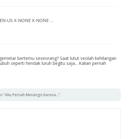
lse EN-US X-NONE X-NONE …
gemetar bertemu seseorang? Saat lutut seolah kehilangan
tubuh seperti hendak luruh begitu saja... Kalian pernah
n "Aku Pernah Menangis Karena..."