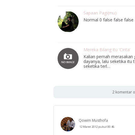
Sapaan Pagi(mu)
Normal 0 false false fa
Mereka Bilang itu 'Cinta'
Kalian pernah merasakan 
dayanya, lalu seketika itu 
seketika terl…
2 komentar o
Qowim Musthofa
12 Maret 2012 pukul 00.46