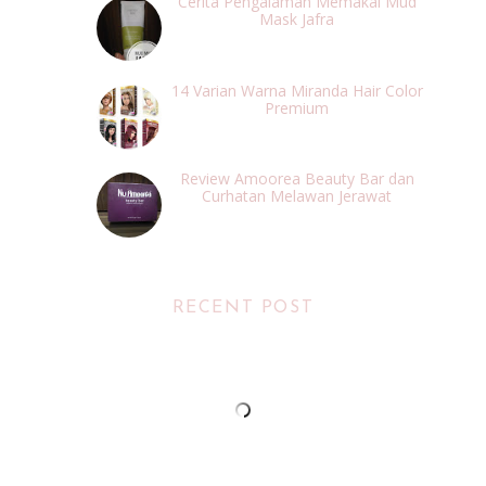
Cerita Pengalaman Memakai Mud
Mask Jafra
14 Varian Warna Miranda Hair Color
Premium
Review Amoorea Beauty Bar dan
Curhatan Melawan Jerawat
RECENT POST