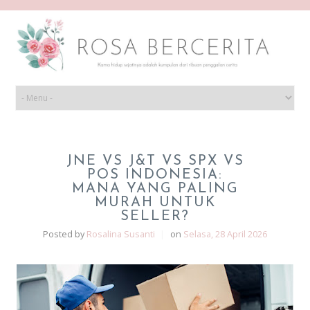
JNE VS J&T VS SPX VS
POS INDONESIA:
MANA YANG PALING
MURAH UNTUK
SELLER?
Posted by
Rosalina Susanti
|
on
Selasa, 28 April 2026