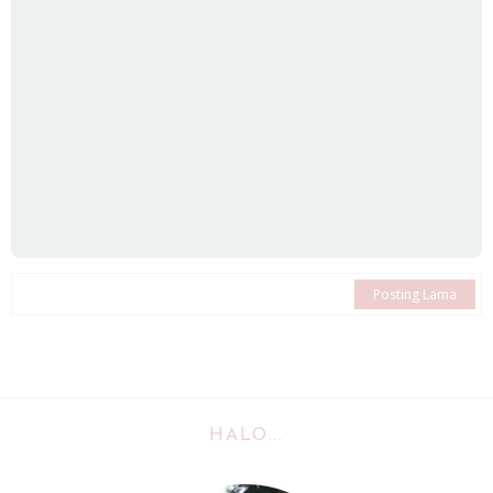
Posting Lama
HALO...