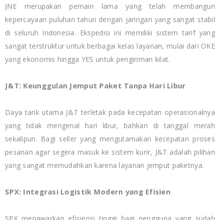
JNE merupakan pemain lama yang telah membangun
kepercayaan puluhan tahun dengan jaringan yang sangat stabil
di seluruh Indonesia. Ekspedisi ini memiliki sistem tarif yang
sangat terstruktur untuk berbagai kelas layanan, mulai dari OKE
yang ekonomis hingga YES untuk pengiriman kilat.
J&T: Keunggulan Jemput Paket Tanpa Hari Libur
Daya tarik utama J&T terletak pada kecepatan operasionalnya
yang tidak mengenal hari libur, bahkan di tanggal merah
sekalipun. Bagi seller yang mengutamakan kecepatan proses
pesanan agar segera masuk ke sistem kurir, J&T adalah pilihan
yang sangat memudahkan karena layanan jemput paketnya.
SPX: Integrasi Logistik Modern yang Efisien
SPX menawarkan efisiensi tinggi bagi pengguna yang sudah