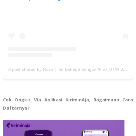
A post shared by Rosa | Ibu Bekerja dengan Anak OTW 3 (@rosasusant)
Cek Ongkir Via Aplikasi KiriminAja, Bagaimana Cara
Daftarnya?