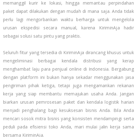
memanggil kurir ke lokasi, hingga memantau perpindahan
paket dapat dilakukan dengan mudah di mana saja. Anda tidak
perlu lagi mengorbankan waktu berharga untuk mengelola
urusan ekspedisi secara manual, karena KiriminAja hadir
sebagai solusi satu pintu yang praktis.
Seluruh fitur yang tersedia di KiriminAja dirancang khusus untuk
mengeliminasi berbagai kendala distribusi yang kerap
menghambat laju para penjual online di Indonesia. Bergabung
dengan platform ini bukan hanya sekadar menggunakan jasa
pengiriman pihak ketiga, tetapi juga mengamankan rekanan
kerja yang siap membantu memajukan usaha Anda. Jangan
biarkan urusan pemrosesan paket dan kendala logistik harian
menjadi penghalang bagi kesuksesan bisnis Anda. Bila Anda
mencari sosok mitra bisnis yang konsisten mendampingi serta
peduli pada efisiensi toko Anda, mari mulai jalin kerja sama
bersama KiriminAja.