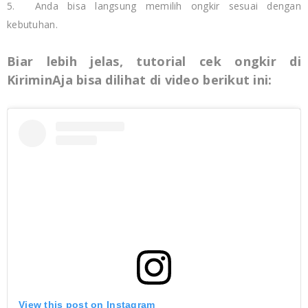
5.
Anda bisa langsung memilih ongkir sesuai dengan
kebutuhan.
Biar lebih jelas, tutorial cek ongkir di
KiriminAja bisa dilihat di video berikut ini:
View this post on Instagram