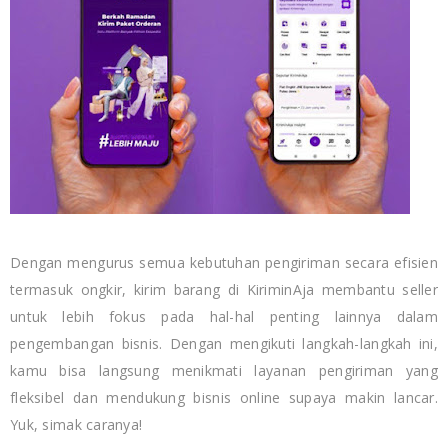
Dengan mengurus semua kebutuhan pengiriman secara efisien
termasuk ongkir, kirim barang di KiriminAja membantu seller
untuk lebih fokus pada hal-hal penting lainnya dalam
pengembangan bisnis. Dengan mengikuti langkah-langkah ini,
kamu bisa langsung menikmati layanan pengiriman yang
fleksibel dan mendukung bisnis online supaya makin lancar.
Yuk, simak caranya!