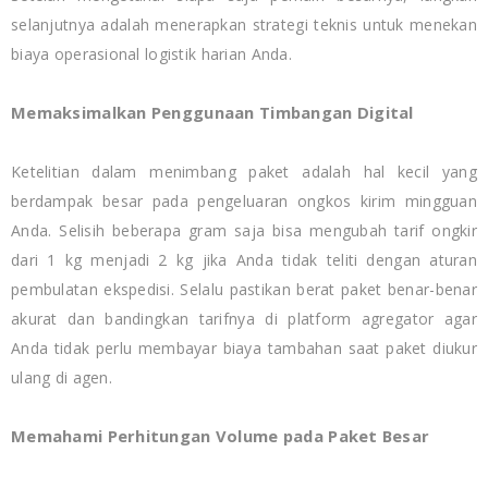
selanjutnya adalah menerapkan strategi teknis untuk menekan
biaya operasional logistik harian Anda.
Memaksimalkan Penggunaan Timbangan Digital
Ketelitian dalam menimbang paket adalah hal kecil yang
berdampak besar pada pengeluaran ongkos kirim mingguan
Anda. Selisih beberapa gram saja bisa mengubah tarif ongkir
dari 1 kg menjadi 2 kg jika Anda tidak teliti dengan aturan
pembulatan ekspedisi. Selalu pastikan berat paket benar-benar
akurat dan bandingkan tarifnya di platform agregator agar
Anda tidak perlu membayar biaya tambahan saat paket diukur
ulang di agen.
Memahami Perhitungan Volume pada Paket Besar