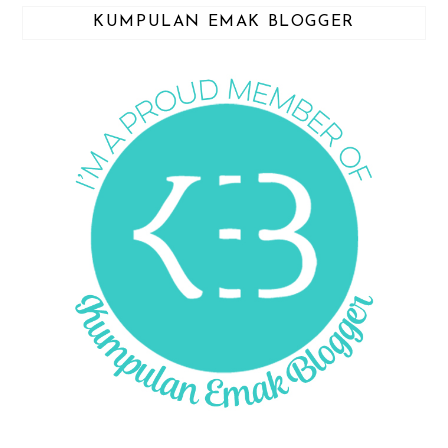
KUMPULAN EMAK BLOGGER