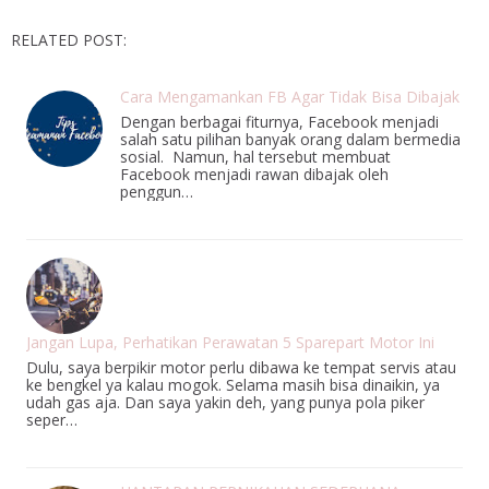
RELATED POST:
Cara Mengamankan FB Agar Tidak Bisa Dibajak
Dengan berbagai fiturnya, Facebook menjadi
salah satu pilihan banyak orang dalam bermedia
sosial. Namun, hal tersebut membuat
Facebook menjadi rawan dibajak oleh
penggun…
Jangan Lupa, Perhatikan Perawatan 5 Sparepart Motor Ini
Dulu, saya berpikir motor perlu dibawa ke tempat servis atau
ke bengkel ya kalau mogok. Selama masih bisa dinaikin, ya
udah gas aja. Dan saya yakin deh, yang punya pola piker
seper…