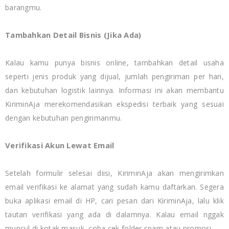
barangmu.
Tambahkan Detail Bisnis (Jika Ada)
Kalau kamu punya bisnis online, tambahkan detail usaha
seperti jenis produk yang dijual, jumlah pengiriman per hari,
dan kebutuhan logistik lainnya. Informasi ini akan membantu
KiriminAja merekomendasikan ekspedisi terbaik yang sesuai
dengan kebutuhan pengirimanmu.
Verifikasi Akun Lewat Email
Setelah formulir selesai diisi, KiriminAja akan mengirimkan
email verifikasi ke alamat yang sudah kamu daftarkan. Segera
buka aplikasi email di HP, cari pesan dari KiriminAja, lalu klik
tautan verifikasi yang ada di dalamnya. Kalau email nggak
muncul di kotak masuk, coba cek folder spam atau promosi.