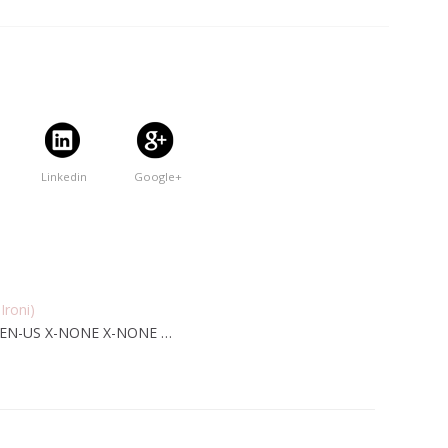
Linkedin
Google+
Ironi)
lse EN-US X-NONE X-NONE …