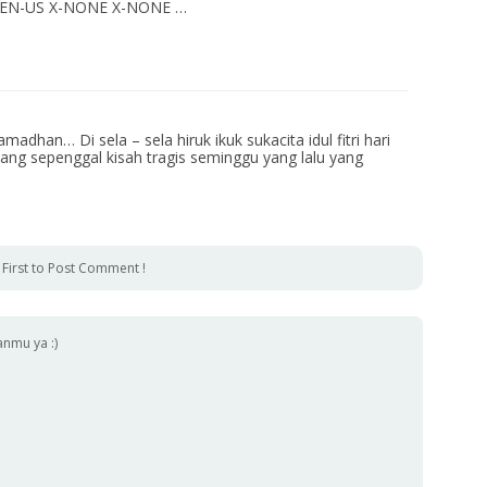
lse EN-US X-NONE X-NONE …
dhan… Di sela – sela hiruk ikuk sukacita idul fitri hari
entang sepenggal kisah tragis seminggu yang lalu yang
 First to Post Comment !
anmu ya :)