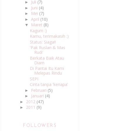
Juli
(7)
►
Juni
(4)
►
Mei
(7)
►
April
(10)
►
Maret
(8)
▼
Kagum :)
Kamu, terimakasih :)
Status: Siaga!!
'Pak Ruslan & Mas
Rudi'
Berkata Baik Atau
Diam
Di Pantai Itu Kami
Melepas Rindu
SEPI
Cinta tanpa 'kenapa'
Februari
(5)
►
Januari
(4)
►
2012
(47)
►
2011
(9)
►
FOLLOWERS