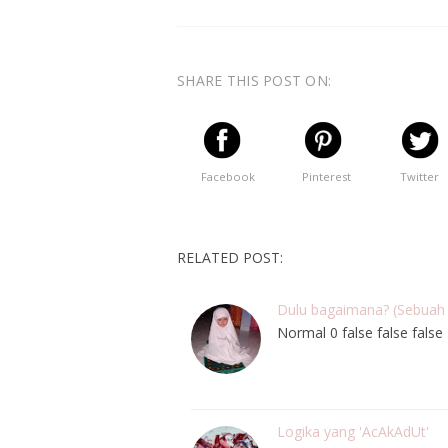
SHARE THIS POST ON:
Facebook
Pinterest
Twitter
RELATED POST:
Dulu bagaimana? (Sebuah 
Normal 0 false false fa
Logika yang 'AcAkAdUt'