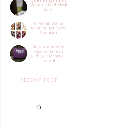
Cerita Pengalaman
Memakai Mud Mask
Jafra
14 Varian Warna
Miranda Hair Color
Premium
Review Amoorea
Beauty Bar dan
Curhatan Melawan
Jerawat
RECENT POST