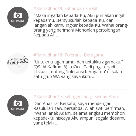
#Ramadhan19: Sabar dan Sholat
"Maka ingatlah kepada-Ku, Aku pun akan ingat
kepadamu. Bersyukurlah kepada-Ku, dan
janganlah kamu ingkar kepada-Ku. Wahai orang-
orang yang beriman! Mohonlah pertolongan
(kepada All…
#Ramadhan18: Toleransi Beragama
"Untukmu agamamu, dan untukku agamaku."
(QS. Al Kafirun: 6) oOo Tadi pagi terjadi
'diskusi' tentang 'toleransi beragama' di salah
satu grup WA yang saya ikuti.…
#Ramadhan17: Setinggi Langit Seluas Bumi
Dari Anas ra. Berkata, saya mendengar
Rasulullah saw. bersabda, Allah swt. berfirman,
"Wahai anak Adam, selama engkau memohon
kepada-Ku niscaya Aku ampuni segala dosamu
yang telah …