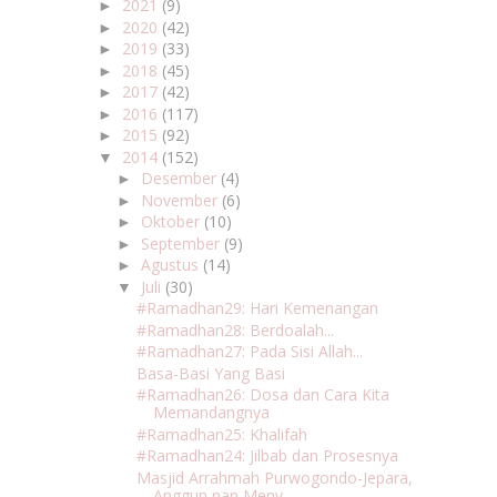
2021
(9)
►
2020
(42)
►
2019
(33)
►
2018
(45)
►
2017
(42)
►
2016
(117)
►
2015
(92)
►
2014
(152)
▼
Desember
(4)
►
November
(6)
►
Oktober
(10)
►
September
(9)
►
Agustus
(14)
►
Juli
(30)
▼
#Ramadhan29: Hari Kemenangan
#Ramadhan28: Berdoalah...
#Ramadhan27: Pada Sisi Allah...
Basa-Basi Yang Basi
#Ramadhan26: Dosa dan Cara Kita
Memandangnya
#Ramadhan25: Khalifah
#Ramadhan24: Jilbab dan Prosesnya
Masjid Arrahmah Purwogondo-Jepara,
Anggun nan Meny...