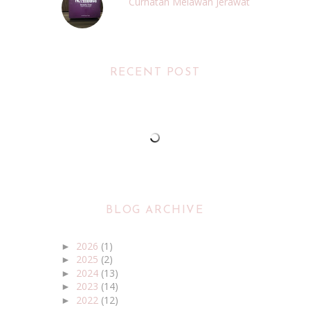
Curhatan Melawan Jerawat
RECENT POST
BLOG ARCHIVE
2026
(1)
►
2025
(2)
►
2024
(13)
►
2023
(14)
►
2022
(12)
►