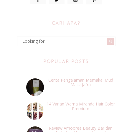
CARI APA?
POPULAR POSTS
Cerita Pengalaman Memakai Mud
Mask Jafra
14 Varian Warna Miranda Hair Color
Premium
Review Amoorea Beauty Bar dan