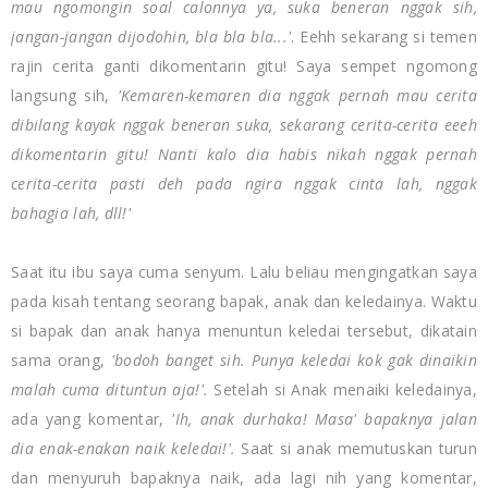
mau ngomongin soal calonnya ya, suka beneran nggak sih,
jangan-jangan dijodohin, bla bla bla...'
. Eehh sekarang si temen
rajin cerita ganti dikomentarin gitu! Saya sempet ngomong
langsung sih,
'Kemaren-kemaren dia nggak pernah mau cerita
dibilang kayak nggak beneran suka, sekarang cerita-cerita eeeh
dikomentarin gitu! Nanti kalo dia habis nikah nggak pernah
cerita-cerita pasti deh pada ngira nggak cinta lah, nggak
bahagia lah, dll!'
Saat itu ibu saya cuma senyum. Lalu beliau mengingatkan saya
pada kisah tentang seorang bapak, anak dan keledainya. Waktu
si bapak dan anak hanya menuntun keledai tersebut, dikatain
sama orang,
'bodoh banget sih. Punya keledai kok gak dinaikin
malah cuma dituntun aja!'.
Setelah si Anak menaiki keledainya,
ada yang komentar,
'Ih, anak durhaka! Masa' bapaknya jalan
dia enak-enakan naik keledai!'.
Saat si anak memutuskan turun
dan menyuruh bapaknya naik, ada lagi nih yang komentar,