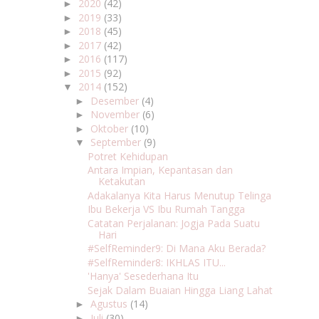
2020
(42)
►
2019
(33)
►
2018
(45)
►
2017
(42)
►
2016
(117)
►
2015
(92)
►
2014
(152)
▼
Desember
(4)
►
November
(6)
►
Oktober
(10)
►
September
(9)
▼
Potret Kehidupan
Antara Impian, Kepantasan dan
Ketakutan
Adakalanya Kita Harus Menutup Telinga
Ibu Bekerja VS Ibu Rumah Tangga
Catatan Perjalanan: Jogja Pada Suatu
Hari
#SelfReminder9: Di Mana Aku Berada?
#SelfReminder8: IKHLAS ITU...
'Hanya' Sesederhana Itu
Sejak Dalam Buaian Hingga Liang Lahat
Agustus
(14)
►
Juli
(30)
►