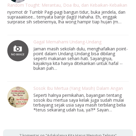
Random Tought: Merantau, Doa Ibu, dan Kebaikan-Kebaikan
nyomot dr Tumblr Pagi-pagi bangun tidur, buka jendela, dan
supraaaiiisee... ternyata banjir (lagi)! Hahaha. Eh, enggak
surpraise sih sebenernya, lha wong hampir tiap hujan (m…
Gagal Memahami Undang-Undang
Jaman masih sekolah dulu, menghafalkan point-
point dalam Undang-Undang bisa dibilang
seperti makanan sehari-hati. Sayangnya,
kayaknya kita hanya ditekankan untuk hafal --
bukan pah…
Sosok Ibu Mertua (Yang Masih) Dalam Angan
Seperti halnya pernikahan, bayangan tentang
sosok ibu mertua saya kelak juga sudah mulai
terbayang sejak usia saya masih terbilang belia
*terus sekarang udah tua, ya?!* Sayan…
7 komentar on "Adakalanya Kita Harus Menutup Telinga"