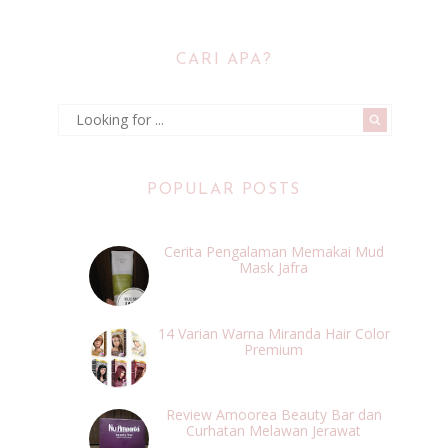
CARI APA?
POPULAR POSTS
Cerita Pengalaman Memakai Mud
Mask Jafra
14 Varian Warna Miranda Hair Color
Premium
Review Amoorea Beauty Bar dan
Curhatan Melawan Jerawat