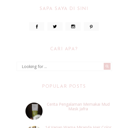
SAPA SAYA DI SINI
CARI APA?
POPULAR POSTS
Cerita Pengalaman Memakai Mud
Mask Jafra
14 Varian Warna Miranda Hair Color