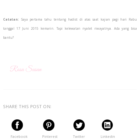
Catatan:
Saya pertama tahu tentang hadist di atas saat kajian pagi hari Rabu
tanggal 17 Juni 2015 kemarin. Tapi kelewatan nyatet riwayatnya. Ada yang bisa
bantu?
SHARE THIS POST ON:
Facebook
Pinterest
Twitter
Linkedin