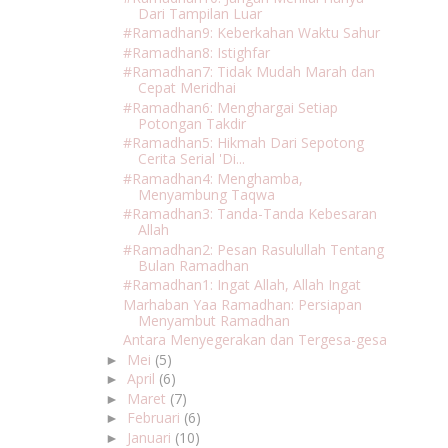
Dari Tampilan Luar
#Ramadhan9: Keberkahan Waktu Sahur
#Ramadhan8: Istighfar
#Ramadhan7: Tidak Mudah Marah dan
Cepat Meridhai
#Ramadhan6: Menghargai Setiap
Potongan Takdir
#Ramadhan5: Hikmah Dari Sepotong
Cerita Serial 'Di...
#Ramadhan4: Menghamba,
Menyambung Taqwa
#Ramadhan3: Tanda-Tanda Kebesaran
Allah
#Ramadhan2: Pesan Rasulullah Tentang
Bulan Ramadhan
#Ramadhan1: Ingat Allah, Allah Ingat
Marhaban Yaa Ramadhan: Persiapan
Menyambut Ramadhan
Antara Menyegerakan dan Tergesa-gesa
Mei
(5)
►
April
(6)
►
Maret
(7)
►
Februari
(6)
►
Januari
(10)
►