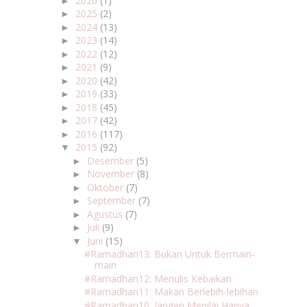
2026
(1)
►
2025
(2)
►
2024
(13)
►
2023
(14)
►
2022
(12)
►
2021
(9)
►
2020
(42)
►
2019
(33)
►
2018
(45)
►
2017
(42)
►
2016
(117)
►
2015
(92)
▼
Desember
(5)
►
November
(8)
►
Oktober
(7)
►
September
(7)
►
Agustus
(7)
►
Juli
(9)
►
Juni
(15)
▼
#Ramadhan13: Bukan Untuk Bermain-
main
#Ramadhan12: Menulis Kebaikan
#Ramadhan11: Makan Berlebih-lebihan
#Ramadhan10: Jangan Menilai Hanya