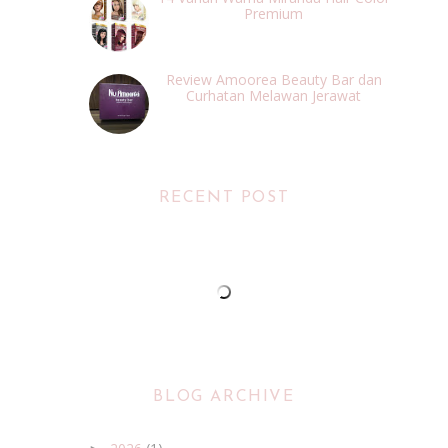
Premium
Review Amoorea Beauty Bar dan
Curhatan Melawan Jerawat
RECENT POST
BLOG ARCHIVE