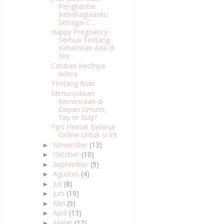
Penghantar
Kebahagiaanku
Sebagai C...
Happy Pregnancy:
Semua Tentang
Kehamilan Ada di
Sini
Catatan Kecilnya
Adera
Tentang Rizki
Menunjukkan
Kemesraan di
Depan Umum,
Yay or Nay?
Tips Hemat Belanja
Online Untuk si Irit
November
(13)
►
Oktober
(10)
►
September
(9)
►
Agustus
(4)
►
Juli
(8)
►
Juni
(19)
►
Mei
(9)
►
April
(13)
►
Maret
(12)
►