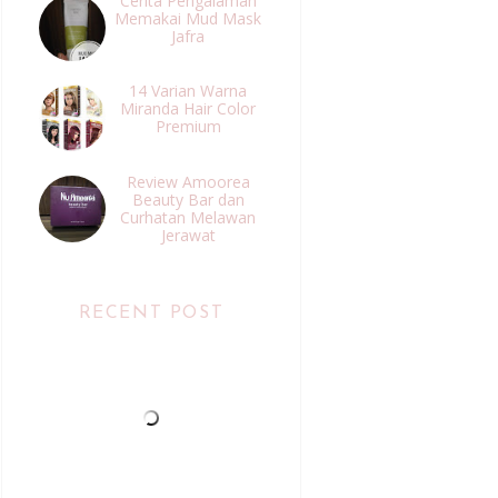
Cerita Pengalaman
Memakai Mud Mask
Jafra
14 Varian Warna
Miranda Hair Color
Premium
Review Amoorea
Beauty Bar dan
Curhatan Melawan
Jerawat
RECENT POST