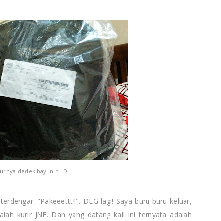
urnya dedek bayi nih =D
erdengar. "Pakeeettt!!". DEG lagi! Saya buru-buru keluar,
alah kurir JNE. Dan yang datang kali ini ternyata adalah