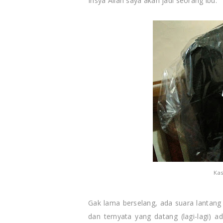
Insya Allah saya akan jadi seorang ibu.
Kas
Gak lama berselang, ada suara lantang t
dan ternyata yang datang (lagi-lagi) ad