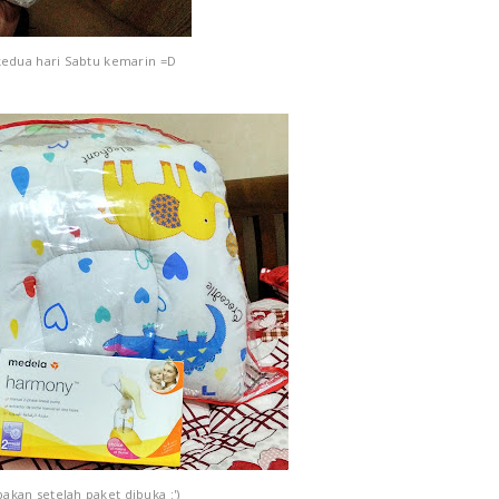
kedua hari Sabtu kemarin =D
kan setelah paket dibuka :')