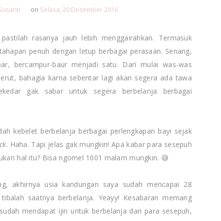
Susanti
|
on
Selasa, 20 Desember 2016
astilah rasanya jauh lebih menggairahkan. Termasuk
 tahapan penuh dengan letup berbagai perasaan. Senang,
ar, bercampur-baur menjadi satu. Dari mulai was-was
perut, bahagia karna sebentar lagi akan segera ada tawa
kedar gak sabar untuk segera berbelanja berbagai
ah kebelet berbelanja berbagai perlengkapan bayi sejak
ck
. Haha. Tapi jelas gak mungkin! Apa kabar para sesepuh
kukan hal itu? Bisa ngomel 1001 malam mungkin. 😅
ang, akhirnya usia kandungan saya sudah mencapai 28
a, tibalah saatnya berbelanja. Yeayy! Kesabaran memang
sudah mendapat ijin untuk berbelanja dari para sesepuh,