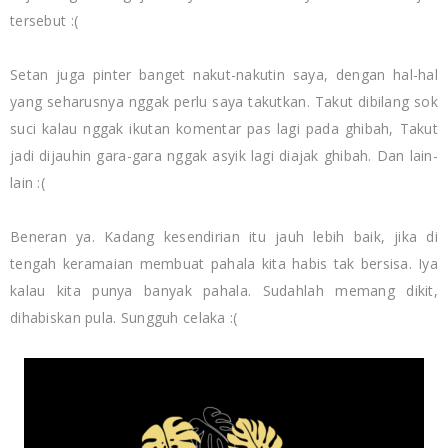
tersebut :(
Setan juga pinter banget nakut-nakutin saya, dengan hal-hal
yang seharusnya nggak perlu saya takutkan. Takut dibilang sok
suci kalau nggak ikutan komentar pas lagi pada ghibah, Takut
jadi dijauhin gara-gara nggak asyik lagi diajak ghibah. Dan lain-
lain :(
Beneran ya. Kadang kesendirian itu jauh lebih baik, jika di
tengah keramaian membuat pahala kita habis tak bersisa. Iya
kalau kita punya banyak pahala. Sudahlah memang dikit,
dihabiskan pula. Sungguh celaka :(