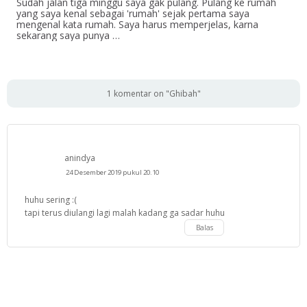
Sudah jalan tiga minggu saya gak pulang. Pulang ke rumah
yang saya kenal sebagai 'rumah' sejak pertama saya
mengenal kata rumah. Saya harus memperjelas, karna
sekarang saya punya …
1 komentar on "Ghibah"
anindya
24 Desember 2019 pukul 20.10
huhu sering :(
tapi terus diulangi lagi malah kadang ga sadar huhu
Balas