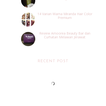
14 Varian Warna Miranda Hair Color
Premium
Review Amoorea Beauty Bar dan
Curhatan Melawan Jerawat
RECENT POST