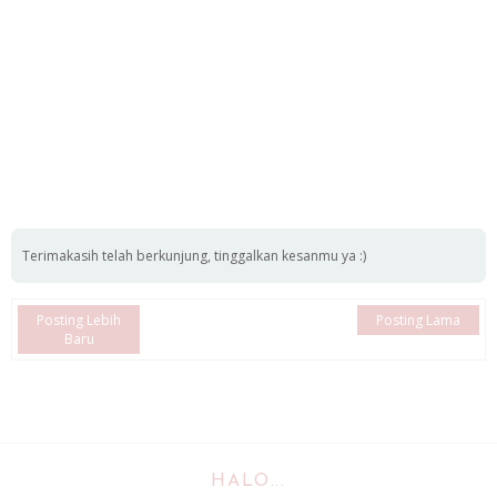
Terimakasih telah berkunjung, tinggalkan kesanmu ya :)
Posting Lebih
Posting Lama
Baru
HALO...