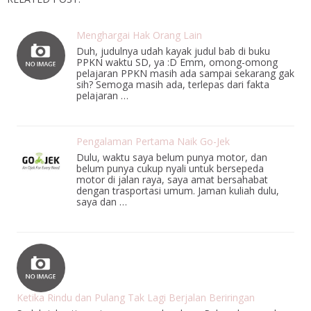
Menghargai Hak Orang Lain
Duh, judulnya udah kayak judul bab di buku
PPKN waktu SD, ya :D Emm, omong-omong
pelajaran PPKN masih ada sampai sekarang gak
sih? Semoga masih ada, terlepas dari fakta
pelajaran …
Pengalaman Pertama Naik Go-Jek
Dulu, waktu saya belum punya motor, dan
belum punya cukup nyali untuk bersepeda
motor di jalan raya, saya amat bersahabat
dengan trasportasi umum. Jaman kuliah dulu,
saya dan …
Ketika Rindu dan Pulang Tak Lagi Berjalan Beriringan