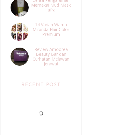
Cerita Pengalaman
Memakai Mud Mask
Jafra
14 Varian Warna
Miranda Hair Color
Premium
Review Amoorea
Beauty Bar dan
Curhatan Melawan
Jerawat
RECENT POST