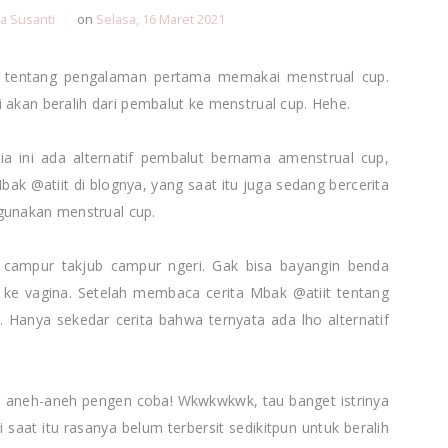
a Susanti
|
on
Selasa, 16 Maret 2021
 tentang pengalaman pertama memakai menstrual cup.
 akan beralih dari pembalut ke menstrual cup. Hehe.
ia ini ada alternatif pembalut bernama amenstrual cup,
bak @atiit di blognya, yang saat itu juga sedang bercerita
unakan menstrual cup.
 campur takjub campur ngeri. Gak bisa bayangin benda
ke vagina. Setelah membaca cerita Mbak @atiit tentang
. Hanya sekedar cerita bahwa ternyata ada lho alternatif
 aneh-aneh pengen coba! Wkwkwkwk, tau banget istrinya
aat itu rasanya belum terbersit sedikitpun untuk beralih