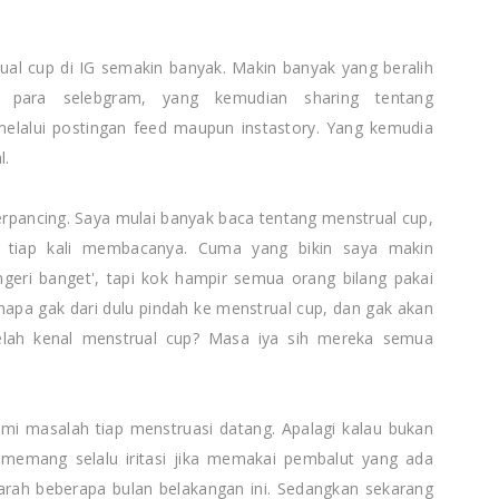
ual cup di IG semakin banyak. Makin banyak yang beralih
li para selebgram, yang kemudian sharing tentang
melalui postingan feed maupun instastory. Yang kemudia
l.
erpancing. Saya mulai banyak baca tentang menstrual cup,
i' tiap kali membacanya. Cuma yang bikin saya makin
ngeri banget', tapi kok hampir semua orang bilang pakai
apa gak dari dulu pindah ke menstrual cup, dan gak akan
telah kenal menstrual cup? Masa iya sih mereka semua
mi masalah tiap menstruasi datang. Apalagi kalau bukan
ya memang selalu iritasi jika memakai pembalut yang ada
rah beberapa bulan belakangan ini. Sedangkan sekarang