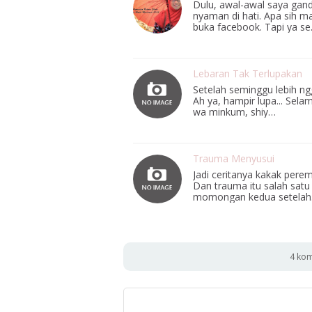
Dulu, awal-awal saya ga
nyaman di hati. Apa sih ma
buka facebook. Tapi ya s
Lebaran Tak Terlupakan
Setelah seminggu lebih ng
Ah ya, hampir lupa... Sel
wa minkum, shiy…
Trauma Menyusui
Jadi ceritanya kakak pere
Dan trauma itu salah satu 
momongan kedua setela
4 kom