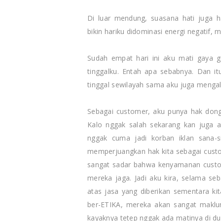
Di luar mendung, suasana hati juga 
bikin hariku didominasi energi negatif, 
Sudah empat hari ini aku mati gaya g
tinggalku. Entah apa sebabnya. Dan i
tinggal sewilayah sama aku juga menga
Sebagai customer, aku punya hak dong
Kalo nggak salah sekarang kan juga 
nggak cuma jadi korban iklan sana-si
memperjuangkan hak kita sebagai cust
sangat sadar bahwa kenyamanan custom
mereka jaga. Jadi aku kira, selama s
atas jasa yang diberikan sementara ki
ber-ETIKA, mereka akan sangat makl
kayaknya tetep nggak ada matinya di dun