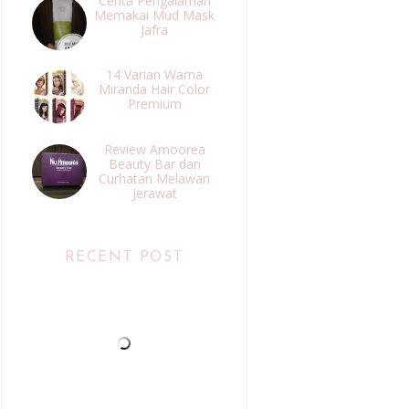
Cerita Pengalaman
Memakai Mud Mask
Jafra
14 Varian Warna
Miranda Hair Color
Premium
Review Amoorea
Beauty Bar dan
Curhatan Melawan
Jerawat
RECENT POST