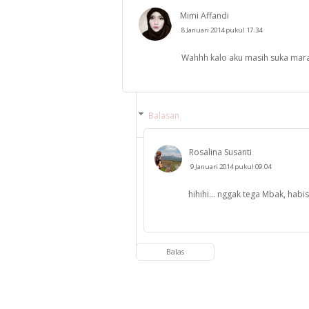
Mimi Affandi
8 Januari 2014 pukul 17.34
Wahhh kalo aku masih suka marah
Balasan
Rosalina Susanti
9 Januari 2014 pukul 09.04
hihihi... nggak tega Mbak, hab
Balas