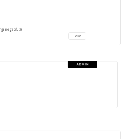
i negatif, :))
Balas