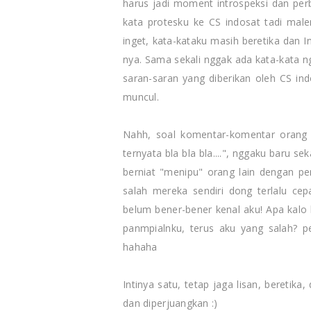
harus jadi moment introspeksi dan perba
kata protesku ke CS indosat tadi ma
inget, kata-kataku masih beretika dan 
nya. Sama sekali nggak ada kata-kata 
saran-saran yang diberikan oleh CS in
muncul.
Nahh, soal komentar-komentar orang y
ternyata bla bla bla....", nggaku baru se
berniat "menipu" orang lain dengan pe
salah mereka sendiri dong terlalu ce
belum bener-bener kenal aku! Apa kalo 
panmpialnku, terus aku yang salah? p
hahaha
Intinya satu, tetap jaga lisan, beretika,
dan diperjuangkan :)