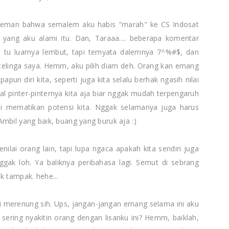
a teman bahwa semalem aku habis "marah" ke CS Indosat
ang aku alami itu. Dan, Taraaa.... beberapa komentar
u tu luarnya lembut, tapi ternyata dalemnya 7^%#$, dan
i telinga saya. Hemm, aku pilih diam deh. Orang kan emang
apun diri kita, seperti juga kita selalu berhak ngasih nilai
l pinter-pinternya kita aja biar nggak mudah terpengaruh
ali mematikan potensi kita. Nggak selamanya juga harus
mbil yang baik, buang yang buruk aja :)
enilai orang lain, tapi lupa ngaca apakah kita sendiri juga
nggak loh. Ya baliknya peribahasa lagi. Semut di sebrang
k tampak. hehe...
adi merenung sih. Ups, jangan-jangan emang selama ini aku
sering nyakitin orang dengan lisanku ini? Hemm, baiklah,