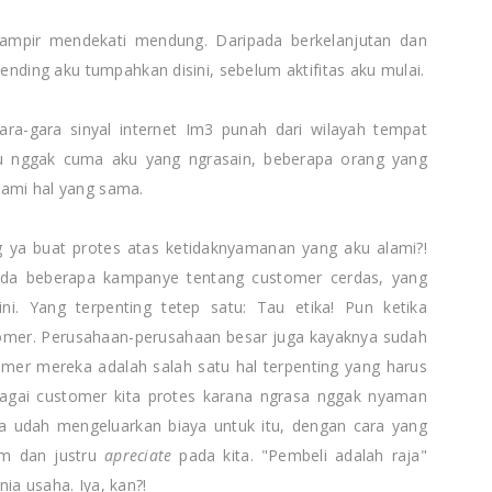
hampir mendekati mendung. Daripada berkelanjutan dan
mending aku tumpahkan disini, sebelum aktifitas aku mulai.
ara-gara sinyal internet Im3 punah dari wilayah tempat
tu nggak cuma aku yang ngrasain, beberapa orang yang
lami hal yang sama.
 ya buat protes atas ketidaknyamanan yang aku alami?!
ada beberapa kampanye tentang customer cerdas, yang
ni. Yang terpenting tetep satu: Tau etika! Pun ketika
omer. Perusahaan-perusahaan besar juga kayaknya sudah
er mereka adalah salah satu hal terpenting yang harus
ebagai customer kita protes karana ngrasa nggak nyaman
ta udah mengeluarkan biaya untuk itu, dengan cara yang
um dan justru
apreciate
pada kita. "Pembeli adalah raja"
ia usaha. Iya, kan?!