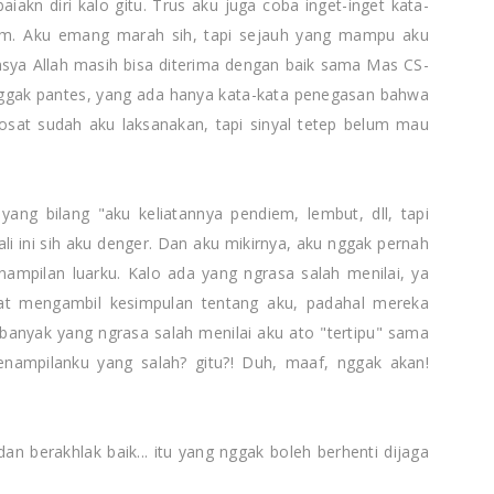
iakn diri kalo gitu. Trus aku juga coba inget-inget kata-
lem. Aku emang marah sih, tapi sejauh yang mampu aku
Insya Allah masih bisa diterima dengan baik sama Mas CS-
nggak pantes, yang ada hanya kata-kata penegasan bahwa
dosat sudah aku laksanakan, tapi sinyal tetep belum mau
ang bilang "aku keliatannya pendiem, lembut, dll, tapi
kali ini sih aku denger. Dan aku mikirnya, aku nggak pernah
nampilan luarku. Kalo ada yang ngrasa salah menilai, ya
pat mengambil kesimpulan tentang aku, padahal mereka
banyak yang ngrasa salah menilai aku ato "tertipu" sama
enampilanku yang salah? gitu?! Duh, maaf, nggak akan!
 dan berakhlak baik... itu yang nggak boleh berhenti dijaga