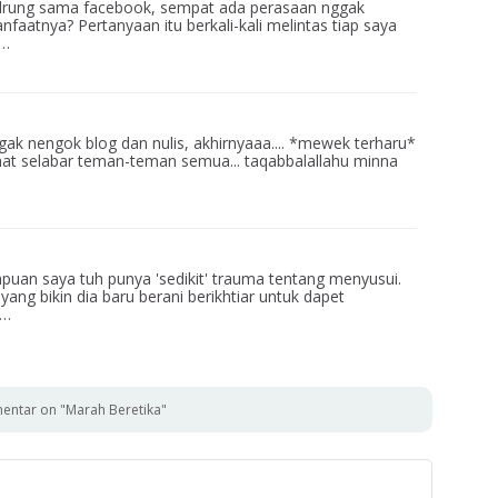
ndrung sama facebook, sempat ada perasaan nggak
nfaatnya? Pertanyaan itu berkali-kali melintas tiap saya
e…
gak nengok blog dan nulis, akhirnyaaa.... *mewek terharu*
amat selabar teman-teman semua... taqabbalallahu minna
mpuan saya tuh punya 'sedikit' trauma tentang menyusui.
yang bikin dia baru berani berikhtiar untuk dapet
h…
entar on "Marah Beretika"