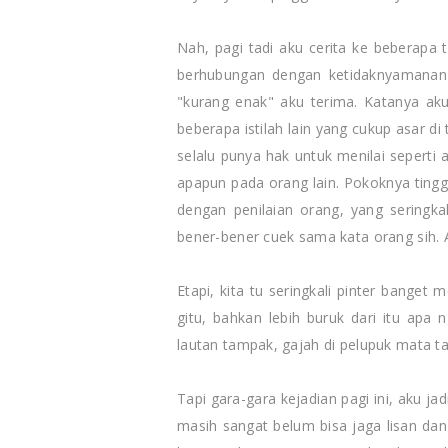
Nah, pagi tadi aku cerita ke beberap
berhubungan dengan ketidaknyamanan y
"kurang enak" aku terima. Katanya ak
beberapa istilah lain yang cukup asar d
selalu punya hak untuk menilai seperti ap
apapun pada orang lain. Pokoknya tingga
dengan penilaian orang, yang seringk
bener-bener cuek sama kata orang sih. A
Etapi, kita tu seringkali pinter banget m
gitu, bahkan lebih buruk dari itu apa 
lautan tampak, gajah di pelupuk mata ta
Tapi gara-gara kejadian pagi ini, aku j
masih sangat belum bisa jaga lisan dan 