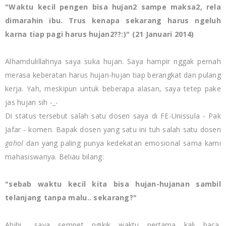
"
Waktu kecil pengen bisa hujan2 sampe maksa2, rela
dimarahin ibu. Trus kenapa sekarang harus ngeluh
karna tiap pagi harus hujan2??:)" (21 Januari 2014)
Alhamdulillahnya saya suka hujan. Saya hampir nggak pernah
merasa keberatan harus hujan-hujan tiap berangkat dan pulang
kerja. Yah, meskipun untuk beberapa alasan, saya tetep pake
jas hujan sih -_-
Di
status tersebut salah satu dosen saya di FE-Unissula - Pak
Jafar - komen. Bapak dosen yang satu ini tuh salah satu dosen
gahol
dan yang paling punya kedekatan emosional sama kami
mahasiswanya. Beliau bilang:
"
sebab waktu kecil kita bisa hujan-hujanan sambil
telanjang tanpa malu.. sekarang?"
Ahihi... saya sempet ngikik waktu pertama kali baca.