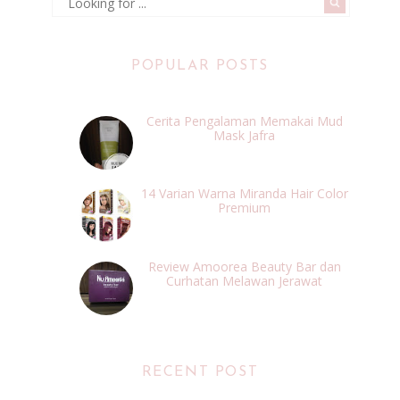
POPULAR POSTS
Cerita Pengalaman Memakai Mud
Mask Jafra
14 Varian Warna Miranda Hair Color
Premium
Review Amoorea Beauty Bar dan
Curhatan Melawan Jerawat
RECENT POST