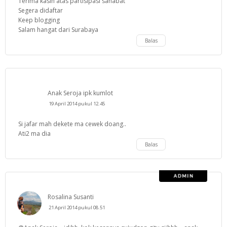
Terima kasih atas partisipasi sahabat
Segera didaftar
Keep blogging
Salam hangat dari Surabaya
Balas
Anak Seroja ipk kumlot
19 April 2014 pukul 12.45
Si jafar mah dekete ma cewek doang..
Ati2 ma dia
Balas
Rosalina Susanti
21 April 2014 pukul 08.51