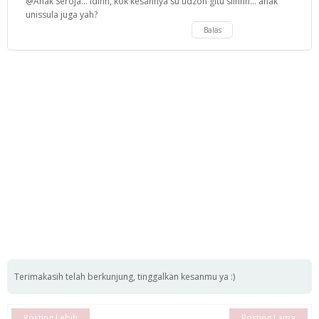
@Anak Seroja... idihh, kok kesannya su'udzon gitu siihhh... anak
unissula juga yah?
Balas
Terimakasih telah berkunjung, tinggalkan kesanmu ya :)
Posting Lebih
Posting Lama