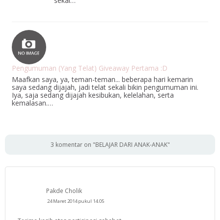
sekal…
Pengumuman (Yang Telat) Giveaway Pertama :D
Maafkan saya, ya, teman-teman... beberapa hari kemarin
saya sedang dijajah, jadi telat sekali bikin pengumuman ini.
Iya, saja sedang dijajah kesibukan, kelelahan, serta
kemalasan.…
3 komentar on "BELAJAR DARI ANAK-ANAK"
Pakde Cholik
24 Maret 2014 pukul 14.05