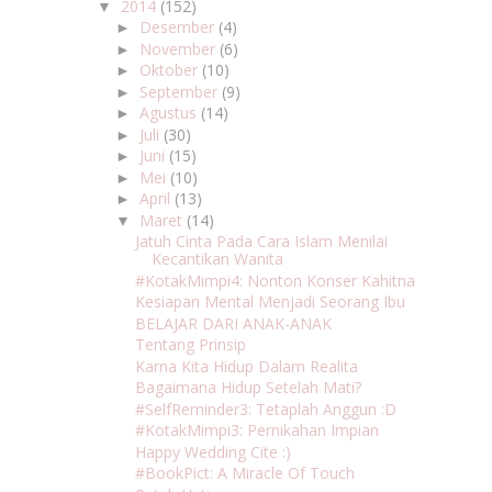
2014
(152)
▼
Desember
(4)
►
November
(6)
►
Oktober
(10)
►
September
(9)
►
Agustus
(14)
►
Juli
(30)
►
Juni
(15)
►
Mei
(10)
►
April
(13)
►
Maret
(14)
▼
Jatuh Cinta Pada Cara Islam Menilai
Kecantikan Wanita
#KotakMimpi4: Nonton Konser Kahitna
Kesiapan Mental Menjadi Seorang Ibu
BELAJAR DARI ANAK-ANAK
Tentang Prinsip
Karna Kita Hidup Dalam Realita
Bagaimana Hidup Setelah Mati?
#SelfReminder3: Tetaplah Anggun :D
#KotakMimpi3: Pernikahan Impian
Happy Wedding Cite :)
#BookPict: A Miracle Of Touch