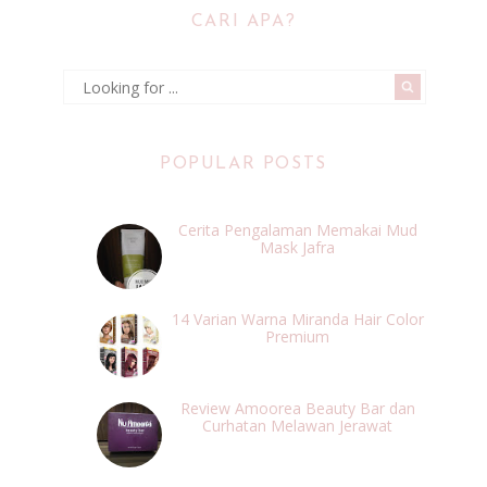
CARI APA?
POPULAR POSTS
Cerita Pengalaman Memakai Mud
Mask Jafra
14 Varian Warna Miranda Hair Color
Premium
Review Amoorea Beauty Bar dan
Curhatan Melawan Jerawat