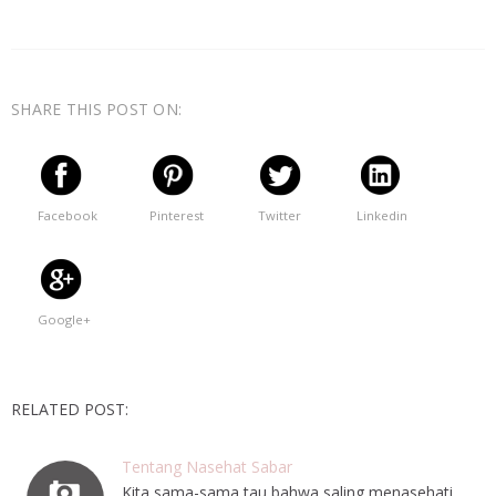
SHARE THIS POST ON:
Facebook
Pinterest
Twitter
Linkedin
Google+
RELATED POST:
Tentang Nasehat Sabar
Kita sama-sama tau bahwa saling menasehati