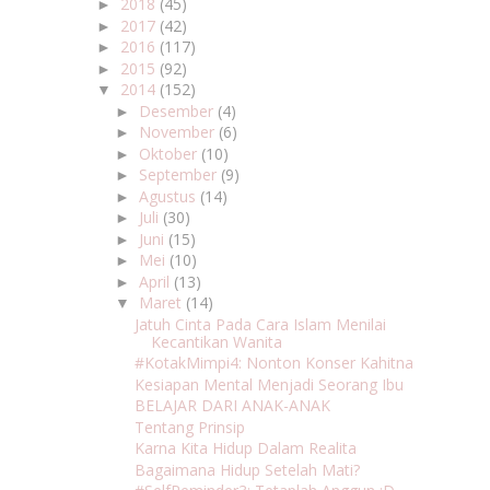
2018
(45)
►
2017
(42)
►
2016
(117)
►
2015
(92)
►
2014
(152)
▼
Desember
(4)
►
November
(6)
►
Oktober
(10)
►
September
(9)
►
Agustus
(14)
►
Juli
(30)
►
Juni
(15)
►
Mei
(10)
►
April
(13)
►
Maret
(14)
▼
Jatuh Cinta Pada Cara Islam Menilai
Kecantikan Wanita
#KotakMimpi4: Nonton Konser Kahitna
Kesiapan Mental Menjadi Seorang Ibu
BELAJAR DARI ANAK-ANAK
Tentang Prinsip
Karna Kita Hidup Dalam Realita
Bagaimana Hidup Setelah Mati?