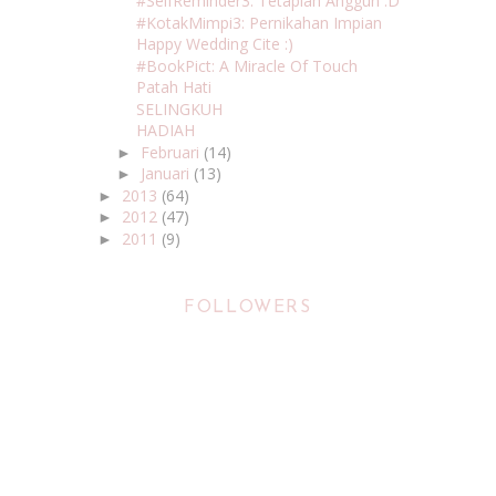
#SelfReminder3: Tetaplah Anggun :D
#KotakMimpi3: Pernikahan Impian
Happy Wedding Cite :)
#BookPict: A Miracle Of Touch
Patah Hati
SELINGKUH
HADIAH
Februari
(14)
►
Januari
(13)
►
2013
(64)
►
2012
(47)
►
2011
(9)
►
FOLLOWERS