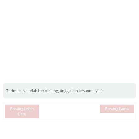
Terimakasih telah berkunjung, tinggalkan kesanmu ya :)
Posting Lebih
Posting Lama
Baru