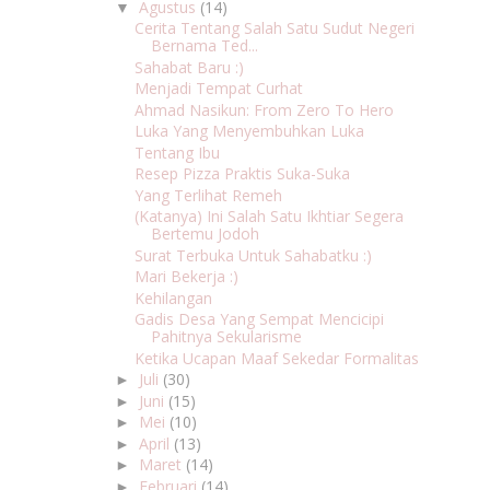
Agustus
(14)
▼
Cerita Tentang Salah Satu Sudut Negeri
Bernama Ted...
Sahabat Baru :)
Menjadi Tempat Curhat
Ahmad Nasikun: From Zero To Hero
Luka Yang Menyembuhkan Luka
Tentang Ibu
Resep Pizza Praktis Suka-Suka
Yang Terlihat Remeh
(Katanya) Ini Salah Satu Ikhtiar Segera
Bertemu Jodoh
Surat Terbuka Untuk Sahabatku :)
Mari Bekerja :)
Kehilangan
Gadis Desa Yang Sempat Mencicipi
Pahitnya Sekularisme
Ketika Ucapan Maaf Sekedar Formalitas
Juli
(30)
►
Juni
(15)
►
Mei
(10)
►
April
(13)
►
Maret
(14)
►
Februari
(14)
►