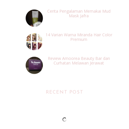
Cerita Pengalaman Memakai Mud
Mask Jafra
14 Varian Warna Miranda Hair Color
Premium
Review Amoorea Beauty Bar dan
Curhatan Melawan Jerawat
RECENT POST