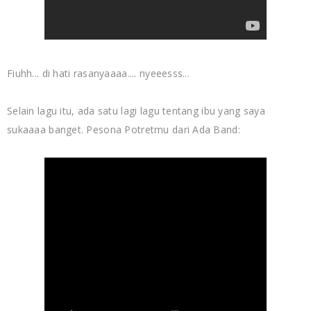
Fiuhh... di hati rasanyaaaa.... nyeeesss...
Selain lagu itu, ada satu lagi lagu tentang ibu yang saya
sukaaaa banget. Pesona Potretmu dari Ada Band: