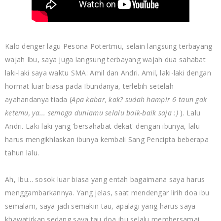
Kalo denger lagu Pesona Potertmu, selain langsung terbayang
wajah Ibu, saya juga langsung terbayang wajah dua sahabat
laki-laki saya waktu SMA: Amil dan Andri. Amil, laki-laki dengan
hormat luar biasa pada Ibundanya, terlebih setelah
ayahandanya tiada (
Apa kabar, kak? sudah hampir 6 taun gak
ketemu, ya... semoga duniamu selalu baik-baik saja :)
). Lalu
Andri. Laki-laki yang 'bersahabat dekat' dengan ibunya, lalu
harus mengikhlaskan ibunya kembali Sang Pencipta beberapa
tahun lalu.
Ah, Ibu... sosok luar biasa yang entah bagaimana saya harus
menggambarkannya. Yang jelas, saat mendengar lirih doa ibu
semalam, saya jadi semakin tau, apalagi yang harus saya
khawatirkan sedang saya tau doa ibu selalu membersamai