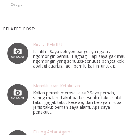
Google+
RELATED POST:
Bicara PEMILU
Idiihhh... Saya sok yee banget ya ngajak
ngomongin pemilu. Haghag. Tapi saya gak mau
ngomongin yang seriuuss-seriuuss banget kok,
apalagi duarius. Jadi, pemilu kali ini untuk p…
Menaklukkan Ketakutan
Kalian pernah merasa takut? Saya pernah,
sering malah. Takut pada sesuatu, takut salah,
takut gagal, takut kecewa, dan beragam rupa
jenis takut pernah saya alami. Apa saya
penakut…
Dialog Antar Agama