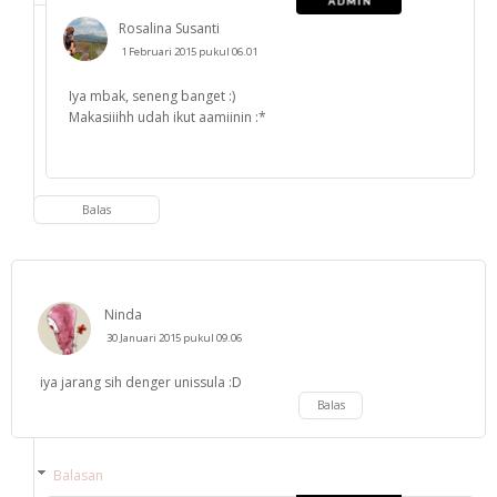
Rosalina Susanti
1 Februari 2015 pukul 06.01
Iya mbak, seneng banget :)
Makasiiihh udah ikut aamiinin :*
Balas
Ninda
30 Januari 2015 pukul 09.06
iya jarang sih denger unissula :D
Balas
Balasan