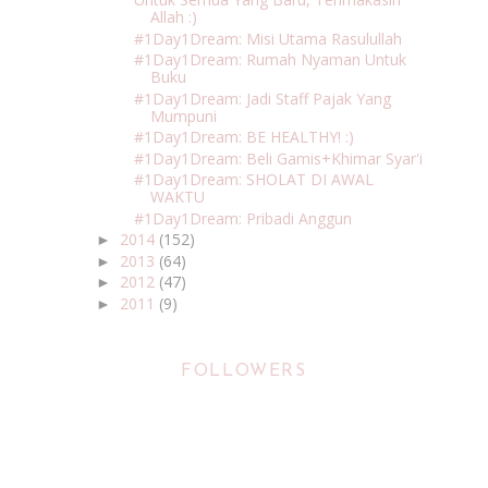
Allah :)
#1Day1Dream: Misi Utama Rasulullah
#1Day1Dream: Rumah Nyaman Untuk
Buku
#1Day1Dream: Jadi Staff Pajak Yang
Mumpuni
#1Day1Dream: BE HEALTHY! :)
#1Day1Dream: Beli Gamis+Khimar Syar'i
#1Day1Dream: SHOLAT DI AWAL
WAKTU
#1Day1Dream: Pribadi Anggun
2014
(152)
►
2013
(64)
►
2012
(47)
►
2011
(9)
►
FOLLOWERS