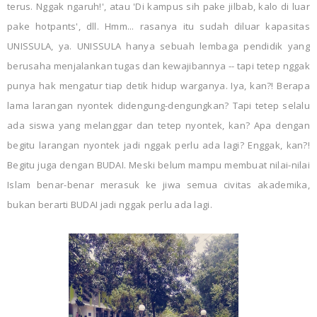
terus. Nggak ngaruh!', atau 'Di kampus sih pake jilbab, kalo di luar
pake hotpants', dll. Hmm... rasanya itu sudah diluar kapasitas
UNISSULA, ya. UNISSULA hanya sebuah lembaga pendidik yang
berusaha menjalankan tugas dan kewajibannya -- tapi tetep nggak
punya hak mengatur tiap detik hidup warganya. Iya, kan?! Berapa
lama larangan nyontek didengung-dengungkan? Tapi tetep selalu
ada siswa yang melanggar dan tetep nyontek, kan? Apa dengan
begitu larangan nyontek jadi nggak perlu ada lagi? Enggak, kan?!
Begitu juga dengan BUDAI. Meski belum mampu membuat nilai-nilai
Islam benar-benar merasuk ke jiwa semua civitas akademika,
bukan berarti BUDAI jadi nggak perlu ada lagi.