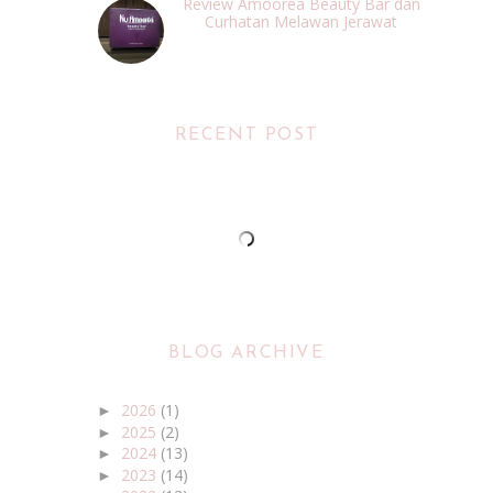
Review Amoorea Beauty Bar dan
Curhatan Melawan Jerawat
RECENT POST
BLOG ARCHIVE
2026
(1)
►
2025
(2)
►
2024
(13)
►
2023
(14)
►