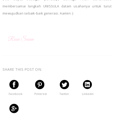
membersamai langkah UNISSULA dalam usahanya untuk turut
mewujudkan sebaik-baik generasi. Aamiin :)
SHARE THIS POST ON:
Facebook
Pinterest
Twitter
Linkedin