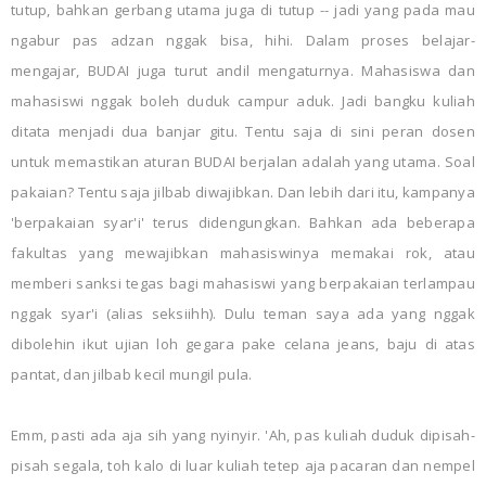
tutup, bahkan gerbang utama juga di tutup -- jadi yang pada mau
ngabur pas adzan nggak bisa, hihi. Dalam proses belajar-
mengajar, BUDAI juga turut andil mengaturnya. Mahasiswa dan
mahasiswi nggak boleh duduk campur aduk. Jadi bangku kuliah
ditata menjadi dua banjar gitu. Tentu saja di sini peran dosen
untuk memastikan aturan BUDAI berjalan adalah yang utama. Soal
pakaian? Tentu saja jilbab diwajibkan. Dan lebih dari itu, kampanya
'berpakaian syar'i' terus didengungkan. Bahkan ada beberapa
fakultas yang mewajibkan mahasiswinya memakai rok, atau
memberi sanksi tegas bagi mahasiswi yang berpakaian terlampau
nggak syar'i (alias seksiihh). Dulu teman saya ada yang nggak
dibolehin ikut ujian loh gegara pake celana jeans, baju di atas
pantat, dan jilbab kecil mungil pula.
Emm, pasti ada aja sih yang nyinyir. 'Ah, pas kuliah duduk dipisah-
pisah segala, toh kalo di luar kuliah tetep aja pacaran dan nempel