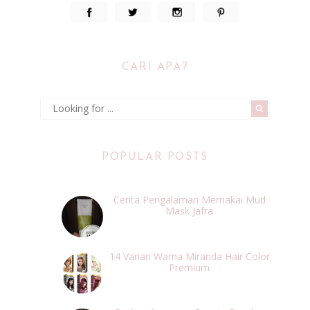
CARI APA?
POPULAR POSTS
Cerita Pengalaman Memakai Mud
Mask Jafra
14 Varian Warna Miranda Hair Color
Premium