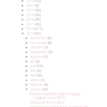
2022
(12)
►
2021
(9)
►
2020
(42)
►
2019
(33)
►
2018
(45)
►
2017
(42)
►
2016
(117)
►
2015
(92)
▼
Desember
(5)
►
November
(8)
►
Oktober
(7)
►
September
(7)
►
Agustus
(7)
►
Juli
(9)
►
Juni
(15)
►
Mei
(5)
►
April
(6)
►
Maret
(7)
►
Februari
(6)
►
Januari
(10)
▼
Budaya Akademik Islami Sebagai
Langkah Kecil UNISS...
RESOLUSI BLOG 2015
Untuk Semua Yang Baru, Terimakasih