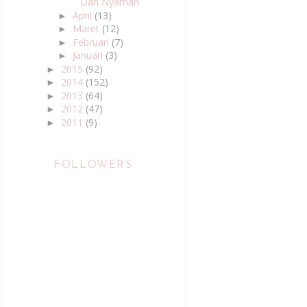
Dan Nyaman
April
(13)
►
Maret
(12)
►
Februari
(7)
►
Januari
(3)
►
2015
(92)
►
2014
(152)
►
2013
(64)
►
2012
(47)
►
2011
(9)
►
FOLLOWERS