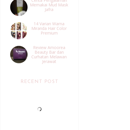
Cerita Pengalaman
Memakai Mud Mask
Jafra
14 Varian Warna
Miranda Hair Color
Premium
Review Amoorea
Beauty Bar dan
Curhatan Melawan
Jerawat
RECENT POST