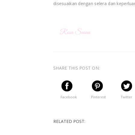
disesuaikan dengan selera dan keperlua
SHARE THIS POST ON:
Facebook
Pinterest
Twitter
RELATED POST: