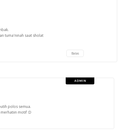
mbak.
 tuma'ninah saat sholat
Balas
putih polos semua.
merhatiin motif :D