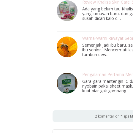
Review Khalisa Skin Care:
Ada yang belum tau Khalis
yang lumayan baru, dan g
susah dicari kalo d…
Warna-Warni Riwayat Seo
Semenjak jadi ibu baru, s
ibu senior. Mencermati k
tumbuh dew…
Pengalaman Pertama Mem
Gara-gara mantengin IG da
nyobain pakai sheet mask.
kuat biar gak gampang …
2 komentar on "Tips 