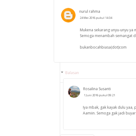
nurul rahma
24 Mei 2016 pukul 14.04
Mukena sekarang unyu-unyu ya 
Semoga menambah semangat dan
bukanbocahbiasa(dot)com
Balasan
Rosalina Susanti
1 Juni 2016 pukul 09.21
Iya mbak, gak kayak dulu yaa, 
Aamiin. Semoga gak jadi buyar 