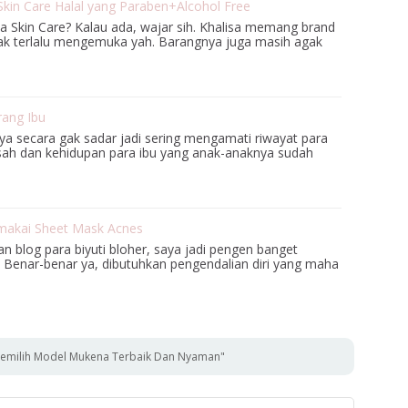
 Skin Care Halal yang Paraben+Alcohol Free
a Skin Care? Kalau ada, wajar sih. Khalisa memang brand
ak terlalu mengemuka yah. Barangnya juga masih agak
rang Ibu
aya secara gak sadar jadi sering mengamati riwayat para
isah dan kehidupan para ibu yang anak-anaknya sudah
akai Sheet Mask Acnes
n blog para biyuti bloher, saya jadi pengen banget
 Benar-benar ya, dibutuhkan pengendalian diri yang maha
Memilih Model Mukena Terbaik Dan Nyaman"