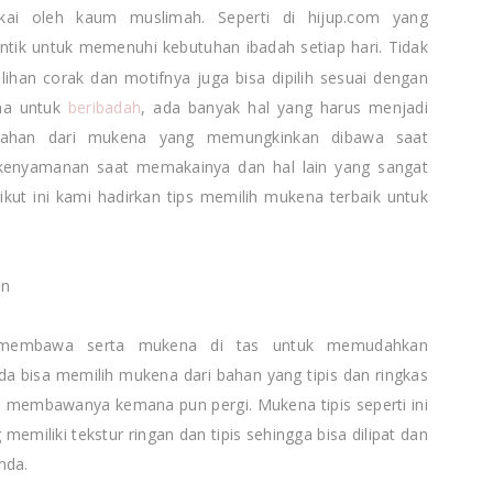
kai oleh kaum muslimah. Seperti di hijup.com yang
ntik untuk memenuhi kebutuhan ibadah setiap hari. Tidak
lihan corak dan motifnya juga bisa dipilih sesuai dengan
na untuk
beribadah
, ada banyak hal yang harus menjadi
 bahan dari mukena yang memungkinkan dibawa saat
kenyamanan saat memakainya dan hal lain yang sangat
kut ini kami hadirkan tips memilih mukena terbaik untuk
an
s membawa serta mukena di tas untuk memudahkan
da bisa memilih mukena dari bahan yang tipis dan ringkas
 membawanya kemana pun pergi. Mukena tipis seperti ini
memiliki tekstur ringan dan tipis sehingga bisa dilipat dan
nda.