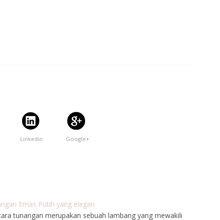
Linkedin
Google+
nangan Emas Putih yang elegan
acara tunangan merupakan sebuah lambang yang mewakili