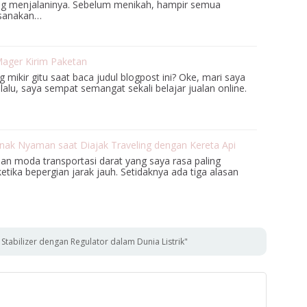
ng menjalaninya. Sebelum menikah, hampir semua
ksanakan…
Mager Kirim Paketan
 mikir gitu saat baca judul blogpost ini? Oke, mari saya
lalu, saya sempat semangat sekali belajar jualan online.
ak Nyaman saat Diajak Traveling dengan Kereta Api
han moda transportasi darat yang saya rasa paling
tika bepergian jarak jauh. Setidaknya ada tiga alasan
tabilizer dengan Regulator dalam Dunia Listrik"