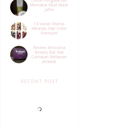
Cerita Pengalaman
Memakai Mud Mask
Jafra
14 Varian Warna
Miranda Hair Color
Premium
Review Amoorea
Beauty Bar dan
Curhatan Melawan
Jerawat
RECENT POST