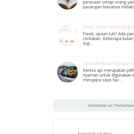
perasaan setiap orang ya
pasangan biasanya mela
Paxel, Solusi Untuk yang 
Paxel, apaan tuh? Ada yang
ceritakan. Beberapa bulan 
Ingi…
Cara Membuat Bayi dan An
Kereta api merupakan pili
nyaman untuk digunakan ke
mengapa saya fav…
4 komentar on "Perbedaan S
komunitas panahan