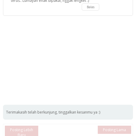
terus.. Lumayan enak dipakai, nggak lengket :)
Balas
Terimakasih telah berkunjung, tinggalkan kesanmu ya :)
Posting Lebih
Posting Lama
Baru