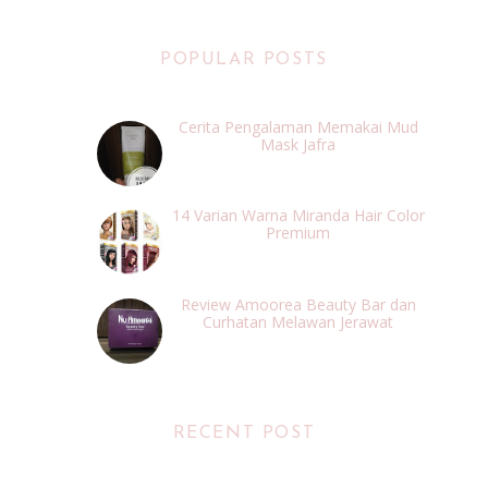
POPULAR POSTS
Cerita Pengalaman Memakai Mud
Mask Jafra
14 Varian Warna Miranda Hair Color
Premium
Review Amoorea Beauty Bar dan
Curhatan Melawan Jerawat
RECENT POST