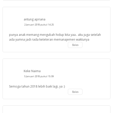
antung apriana
2 Januari 2018 pukul 14.25
punya anak memang mengubah hidup kita yaa.. aku juga setelah
ada yumna jadi rada keteteran memanajemen waktunya
Balas
Keke Naima
5 Januari 2018 pukul 15.09
Semoga tahun 2018 lebih baik lagi, ya :)
Balas