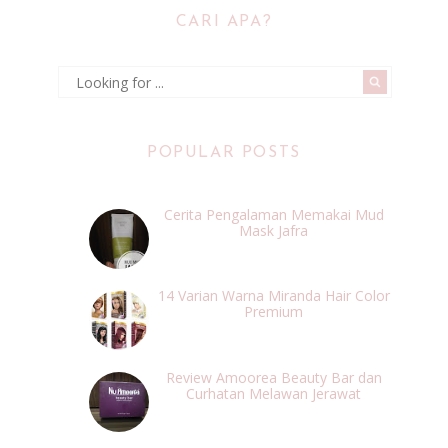
CARI APA?
POPULAR POSTS
Cerita Pengalaman Memakai Mud
Mask Jafra
14 Varian Warna Miranda Hair Color
Premium
Review Amoorea Beauty Bar dan
Curhatan Melawan Jerawat