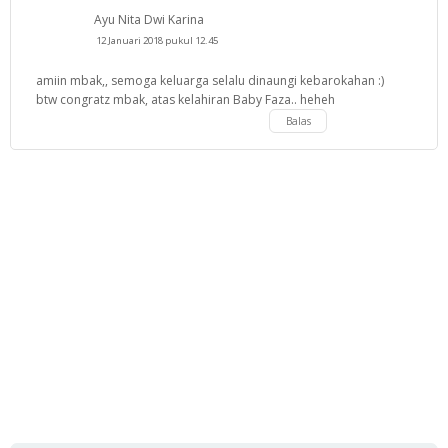
Ayu Nita Dwi Karina
12 Januari 2018 pukul 12.45
amiin mbak,, semoga keluarga selalu dinaungi kebarokahan :)
btw congratz mbak, atas kelahiran Baby Faza.. heheh
Balas