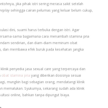
tohnya, jika pihak istri sering merasa sakit setelah
replay
sehingga cairan pelumas yang keluar belum cukup,
lasi dini, suami harus terbuka dengan istri. Agar
a bersama-sama bagaimana cara menambah stamina pria
ndam sendirian, dan diam-diam meminum obat
n, dan membawa efek buruk pada kesehatan jangka
e klinik penyedia jasa sexual care yang terpercaya dan
a
obat stamina pria
yang diberikan dosisnya sesuai
lagi, mungkin bagi sebagian orang, mendatangi klinik
 dan memalukan. Syukurnya, sekarang sudah ada klinik
ltasi online, bahkan tanpa dipungut biaya.
n