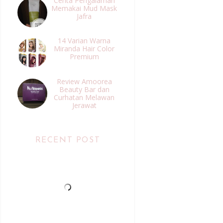
Cerita Pengalaman
Memakai Mud Mask
Jafra
14 Varian Warna
Miranda Hair Color
Premium
Review Amoorea
Beauty Bar dan
Curhatan Melawan
Jerawat
RECENT POST